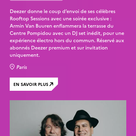
Deezer donne le coup d’envoi de ses célèbres
Rooftop Sessions avec une soirée exclusive :
Armin Van Buuren enflammera la terrasse du
Centre Pompidou avec un DJ set inédit, pour une
expérience électro hors du commun. Réservé aux
abonnés Deezer premium et sur invitation
uniquement.
Paris
EN SAVOIR PLUS